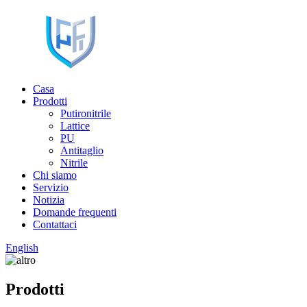
Casa
Prodotti
Putironitrile
Lattice
PU
Antitaglio
Nitrile
Chi siamo
Servizio
Notizia
Domande frequenti
Contattaci
English
Prodotti