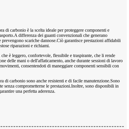
ibra di carbonio è la scelta ideale per proteggere componenti e
il trasporto.A differenza dei guanti convenzionali che generano
che e prevengono scariche dannose.Ciò garantisce prestazioni affidabili
ostose riparazioni e richiami.
che è leggero, confortevole, flessibile e traspirante, che li rende
one delle mani o dell'affaticamento, anche durante sessioni di lavoro
 i movimenti, consentendoti di maneggiare componenti sensibili con
 fibra di carbonio sono anche resistenti e di facile manutenzione.Sono
 volte senza comprometterne le prestazioni.Inoltre, sono disponibili in
garantire una perfetta aderenza.